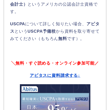
会計士）
というアメリカの公認会計士資格で
す。
USCPA
について詳しく知りたい場合、
アビタ
ス
という
USCPA予備校
から資料を取り寄せて
みてください（もちろん
無料
です）。
╲無料・すぐ読める・オンライン参加可能／
アビタスに資料請求する↓